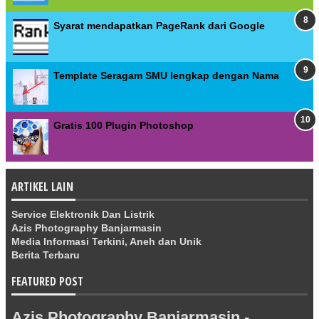
Syarat mendapatkan PageRank dari Google
Template Seragam SMU lengkap dengan Nama
Gratis 100 Plugin Photoshop
ARTIKEL LAIN
Service Elektronik Dan Listrik
Azis Photography Banjarmasin
Media Informasi Terkini, Aneh dan Unik
Berita Terbaru
FEATURED POST
Azis Photography Banjarmasin -