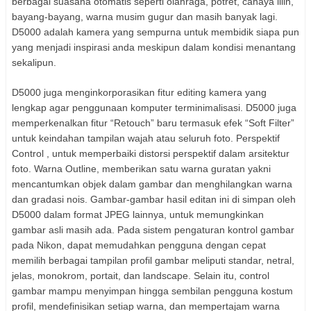
berbagai suasana otomatis seperti olahraga, potret, cahaya lilin,
bayang-bayang, warna musim gugur dan masih banyak lagi.
D5000 adalah kamera yang sempurna untuk membidik siapa pun
yang menjadi inspirasi anda meskipun dalam kondisi menantang
sekalipun.
D5000 juga menginkorporasikan fitur editing kamera yang
lengkap agar penggunaan komputer terminimalisasi. D5000 juga
memperkenalkan fitur “Retouch” baru termasuk efek “Soft Filter”
untuk keindahan tampilan wajah atau seluruh foto. Perspektif
Control , untuk memperbaiki distorsi perspektif dalam arsitektur
foto. Warna Outline, memberikan satu warna guratan yakni
mencantumkan objek dalam gambar dan menghilangkan warna
dan gradasi nois. Gambar-gambar hasil editan ini di simpan oleh
D5000 dalam format JPEG lainnya, untuk memungkinkan
gambar asli masih ada. Pada sistem pengaturan kontrol gambar
pada Nikon, dapat memudahkan pengguna dengan cepat
memilih berbagai tampilan profil gambar meliputi standar, netral,
jelas, monokrom, portait, dan landscape. Selain itu, control
gambar mampu menyimpan hingga sembilan pengguna kostum
profil, mendefinisikan setiap warna, dan mempertajam warna