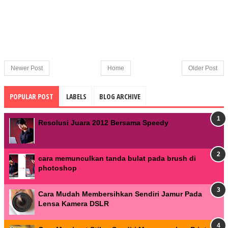
Newer Post
Home
Older Post
POPULAR POST
LABELS
BLOG ARCHIVE
Resolusi Juara 2012 Bersama Speedy
cara memunculkan tanda bulat pada brush di
photoshop
Cara Mudah Membersihkan Sendiri Jamur Pada
Lensa Kamera DSLR