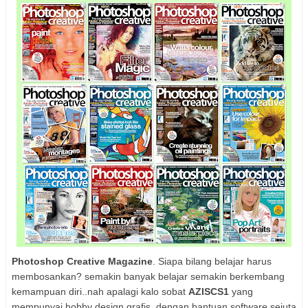
Photoshop Creative Magazine
. Siapa bilang belajar harus
membosankan? semakin banyak belajar semakin berkembang
kemampuan diri..nah apalagi kalo sobat
AZISCS1
yang
mempunyai hobby design grafis, dengan bantuan software sejuta