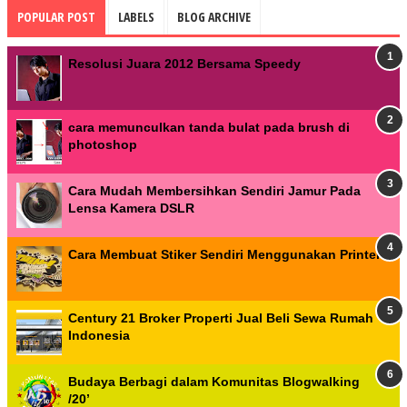
POPULAR POST
LABELS
BLOG ARCHIVE
Resolusi Juara 2012 Bersama Speedy
cara memunculkan tanda bulat pada brush di
photoshop
Cara Mudah Membersihkan Sendiri Jamur Pada
Lensa Kamera DSLR
Cara Membuat Stiker Sendiri Menggunakan Printer
Century 21 Broker Properti Jual Beli Sewa Rumah
Indonesia
Budaya Berbagi dalam Komunitas Blogwalking
/20’