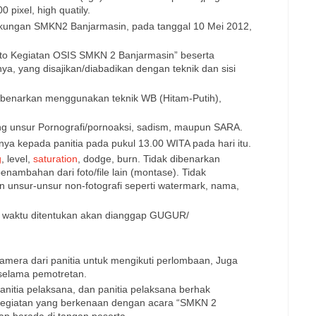
 pixel, high quatily.
ngkungan SMKN2 Banjarmasin, pada tanggal 10 Mei 2012,
oto Kegiatan OSIS SMKN 2 Banjarmasin” beserta
ya, yang disajikan/diabadikan dengan teknik dan sisi
dibenarkan menggunakan teknik WB (Hitam-Putih),
g unsur Pornografi/pornoaksi, sadism, maupun SARA.
ya kepada panitia pada pukul 13.00 WITA pada hari itu.
g
, level,
saturation
, dodge, burn. Tidak dibenarkan
ambahan dari foto/file lain (montase). Tidak
unsur-unsur non-fotografi seperti watermark, nama,
s waktu ditentukan akan dianggap GUGUR/
amera dari panitia untuk mengikuti perlombaan, Juga
 selama pemotretan.
anitia pelaksana, dan panitia pelaksana berhak
kegiatan yang berkenaan dengan acara “SMKN 2