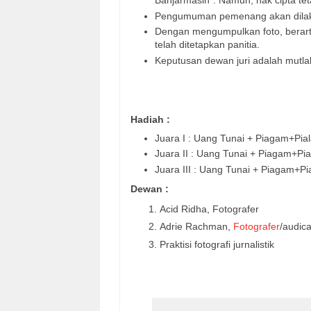
Banjarmasin”. Namun, hak cipta tet
Pengumuman pemenang akan dilaku
Dengan mengumpulkan foto, berarti
telah ditetapkan panitia.
Keputusan dewan juri adalah mutla
Hadiah :
Juara I : Uang Tunai + Piagam+Pia
Juara II : Uang Tunai + Piagam+Pia
Juara III : Uang Tunai + Piagam+Pi
Dewan :
Acid Ridha, Fotografer
Adrie Rachman,
Fotografer
/audic
Praktisi fotografi jurnalistik