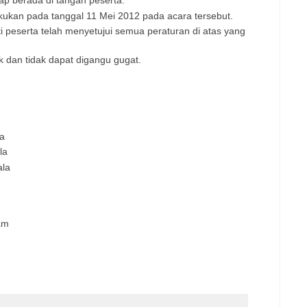
ap berada di tangan peserta.
kan pada tanggal 11 Mei 2012 pada acara tersebut.
 peserta telah menyetujui semua peraturan di atas yang
k dan tidak dapat digangu gugat.
la
la
ala
am