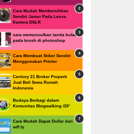
Cara Mudah Membersihkan
Sendiri Jamur Pada Lensa
Kamera DSLR
cara memunculkan tanda bulat
pada brush di photoshop
Cara Membuat Stiker Sendiri
Menggunakan Printer
Century 21 Broker Properti
Jual Beli Sewa Rumah
Indonesia
Budaya Berbagi dalam
Komunitas Blogwalking /20’
Cara Mudah Dapat Dollar dari
adf.ly