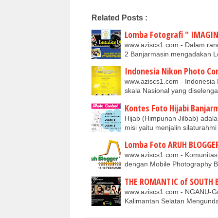
Related Posts :
Lomba Fotografi " IMAGI
www.aziscs1.com - Dalam rang
2 Banjarmasin mengadakan L
Indonesia Nikon Photo Co
www.aziscs1.com - Indonesia 
skala Nasional yang diseleng
Kontes Foto Hijabi Banjar
Hijab (Himpunan Jilbab) adal
misi yaitu menjalin silaturahm
Lomba Foto ARUH BLOGGER
www.aziscs1.com - Komunitas
dengan Mobile Photography 
THE ROMANTIC of SOUTH B
www.aziscs1.com - NGANU-Grap
Kalimantan Selatan Mengund