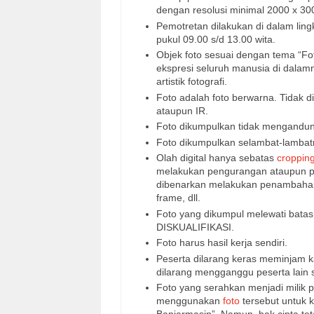
dengan resolusi minimal 2000 x 3000
Pemotretan dilakukan di dalam li
pukul 09.00 s/d 13.00 wita.
Objek foto sesuai dengan tema “F
ekspresi seluruh manusia di dalamn
artistik fotografi.
Foto adalah foto berwarna. Tidak 
ataupun IR.
Foto dikumpulkan tidak mengandun
Foto dikumpulkan selambat-lambatn
Olah digital hanya sebatas
croppin
melakukan pengurangan ataupun pen
dibenarkan melakukan penambahan 
frame, dll.
Foto yang dikumpul melewati bata
DISKUALIFIKASI.
Foto harus hasil kerja sendiri.
Peserta dilarang keras meminjam k
dilarang mengganggu peserta lain
Foto yang serahkan menjadi milik p
menggunakan
foto
tersebut untuk 