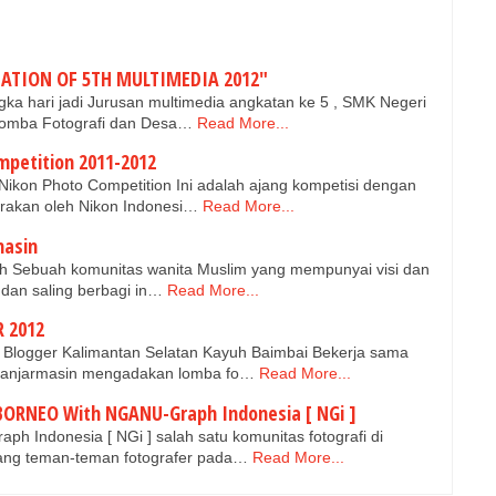
NATION OF 5TH MULTIMEDIA 2012"
ka hari jadi Jurusan multimedia angkatan ke 5 , SMK Negeri
omba Fotografi dan Desa…
Read More...
mpetition 2011-2012
Nikon Photo Competition Ini adalah ajang kompetisi dengan
arakan oleh Nikon Indonesi…
Read More...
masin
ah Sebuah komunitas wanita Muslim yang mempunyai visi dan
i dan saling berbagi in…
Read More...
 2012
 Blogger Kalimantan Selatan Kayuh Baimbai Bekerja sama
Banjarmasin mengadakan lomba fo…
Read More...
ORNEO With NGANU-Graph Indonesia [ NGi ]
h Indonesia [ NGi ] salah satu komunitas fotografi di
ang teman-teman fotografer pada…
Read More...