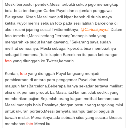
Meski berpostur pendek,Messi terbukti cukup jago menangkap
bola-bola tendangan Carles Puyol dan sejumlah punggawa
Blaugrana. Kisah Messi menjadi kiper heboh di dunia maya
ketika Puyol merilis sebuah foto pada sesi latihan Barcelona di
akun resmi jejaring sosial Twittermiliknya,
@Carles5puyol
. Dalam
foto tersebut,Messi sedang ”terbang”menepis bola yang
mengarah ke sudut kanan gawang. ”Sekarang saya sudah
melihat semuanya. Meski sebagai kiper,dia bisa membuatnya
sebagai fenomena,”tulis kapten Barcelona itu pada keterangan
foto
yang diunggah ke Twitter,kemarin.
Kontan,
foto
yang diunggah Puyol langsung menjadi
pembicaraan di antara para penggemar Puyol dan Messi
maupun fansBarcelona.Beberapa hanya sekadar tertawa melihat
aksi unik pemain produk La Masia itu.Namun,tidak sedikit yang
memberikan pujian.Sejumlah orang kagum melihat kemampuan
Messi menepis bola.Pasalnya,dengan postur yang tergolong mini
untuk ukuran portero,Messi ternyata mampu tampil bagus di
bawah mistar. Menariknya,ada sebuah situs yang secara khusus
membahas
foto
Messi itu.