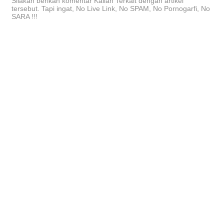
Silakan berikan komentar Kalian Terkait dengan artikel
tersebut. Tapi ingat, No Live Link, No SPAM, No Pornogarfi, No
SARA !!!