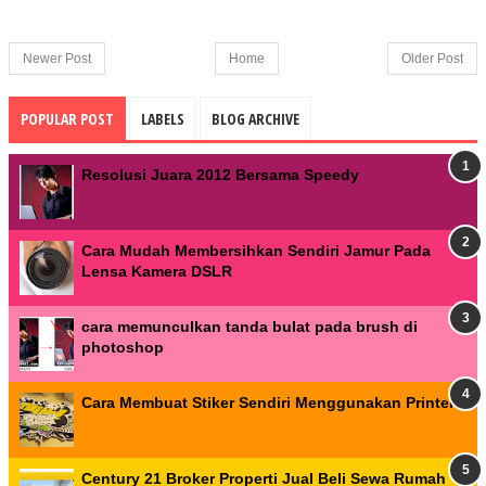
Newer Post
Home
Older Post
POPULAR POST
LABELS
BLOG ARCHIVE
Resolusi Juara 2012 Bersama Speedy
Cara Mudah Membersihkan Sendiri Jamur Pada
Lensa Kamera DSLR
cara memunculkan tanda bulat pada brush di
photoshop
Cara Membuat Stiker Sendiri Menggunakan Printer
Century 21 Broker Properti Jual Beli Sewa Rumah