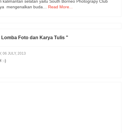
i kalimantan selatan yaitu South Borneo Photograpy Club
tinya mengenalkan buda…
Read More...
n Lomba Foto dan Karya Tulis "
 06 JULY, 2013
 :-)