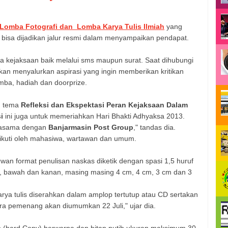
 Lomba Fotografi dan Lomba Karya Tulis Ilmiah
yang
ga bisa dijadikan jalur resmi dalam menyampaikan pendapat.
rja kejaksaan baik melalui sms maupun surat. Saat dihubungi
ta akan menyalurkan aspirasi yang ingin memberikan kritikan
omba, hadiah dan doorprize.
 tema
Refleksi dan Ekspektasi Peran Kejaksaan Dalam
i
ini juga untuk memeriahkan Hari Bhakti Adhyaksa 2013.
rjasama dengan
Banjarmasin Post Group
," tandas dia.
iikuti oleh mahasiwa, wartawan dan umum.
rwan format penulisan naskas diketik dengan spasi 1,5 huruf
i, bawah dan kanan, masing masing 4 cm, 4 cm, 3 cm dan 3
rya tulis diserahkan dalam amplop tertutup atau CD sertakan
tara pemenang akan diumumkan 22 Juli," ujar dia.
n (hard Copy) berwarna dan hitan putih ukuran maksimum 30