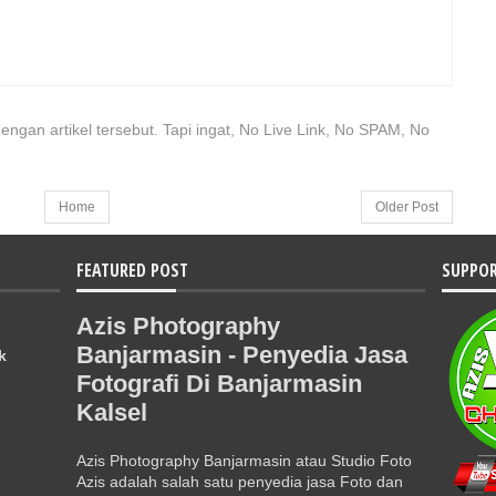
engan artikel tersebut. Tapi ingat, No Live Link, No SPAM, No
Home
Older Post
FEATURED POST
SUPPOR
Azis Photography
Banjarmasin - Penyedia Jasa
k
Fotografi Di Banjarmasin
Kalsel
Azis Photography Banjarmasin atau Studio Foto
Azis adalah salah satu penyedia jasa Foto dan