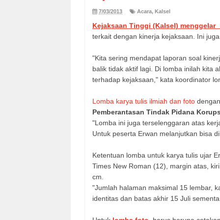
7/03/2013
Acara
,
Kalsel
Kejaksaan Tinggi (Kalsel) menggelar
terkait dengan kinerja kejaksaan. Ini ju
"Kita sering mendapat laporan soal kine
balik tidak aktif lagi. Di lomba inilah ki
terhadap kejaksaan," kata koordinator l
Lomba karya tulis ilmiah dan foto
dengan
Pemberantasan Tindak Pidana Korups
"Lomba ini juga terselenggaran atas ke
Untuk peserta Erwan melanjutkan bisa d
Ketentuan lomba untuk karya tulis ujar E
Times New Roman (12), margin atas, kir
cm.
"Jumlah halaman maksimal 15 lembar, ka
identitas dan batas akhir 15 Juli semen
Untuk
lomba foto
, harus berupa
cetaka