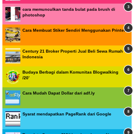
cara memunculkan tanda bulat pada brush di
photoshop
Cara Membuat Stiker Sendiri Menggunakan Printer
Century 21 Broker Properti Jual Beli Sewa Rumah
Indonesia
Budaya Berbagi dalam Komunitas Blogwalking
/20’
Cara Mudah Dapat Dollar dari adf.ly
Syarat mendapatkan PageRank dari Google