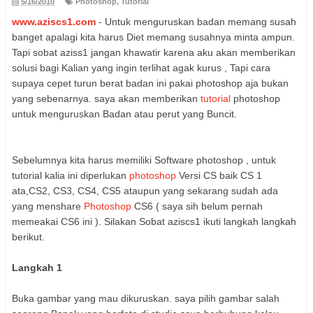
5/16/2010
Photoshop
,
Tutorial
www.aziscs1.com
- Untuk menguruskan badan memang susah
banget apalagi kita harus Diet memang susahnya minta ampun.
Tapi sobat aziss1 jangan khawatir karena aku akan memberikan
solusi bagi Kalian yang ingin terlihat agak kurus , Tapi cara
supaya cepet turun berat badan ini pakai photoshop aja bukan
yang sebenarnya. saya akan memberikan
tutorial
photoshop
untuk menguruskan Badan atau perut yang Buncit.
Sebelumnya kita harus memiliki Software photoshop , untuk
tutorial kalia ini diperlukan
photoshop
Versi CS baik CS 1
ata,CS2, CS3, CS4, CS5 ataupun yang sekarang sudah ada
yang menshare
Photoshop
CS6 ( saya sih belum pernah
memeakai CS6 ini ). Silakan Sobat aziscs1 ikuti langkah langkah
berikut.
Langkah 1
Buka gambar yang mau dikuruskan. saya pilih gambar salah