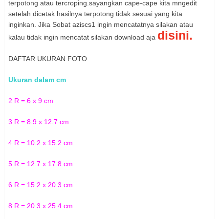
terpotong atau tercroping.sayangkan cape-cape kita mngedit
setelah dicetak hasilnya terpotong tidak sesuai yang kita
inginkan. Jika Sobat aziscs1 ingin mencatatnya silakan atau
disini.
kalau tidak ingin mencatat silakan download aja
DAFTAR UKURAN FOTO
Ukuran dalam cm
2 R = 6 x 9 cm
3 R = 8.9 x 12.7 cm
4 R = 10.2 x 15.2 cm
5 R = 12.7 x 17.8 cm
6 R = 15.2 x 20.3 cm
8 R = 20.3 x 25.4 cm