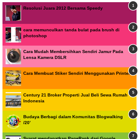
Resolusi Juara 2012 Bersama Speedy
cara memunculkan tanda bulat pada brush di
photoshop
Cara Mudah Membersihkan Sendiri Jamur Pada
Lensa Kamera DSLR
Cara Membuat Stiker Sendiri Menggunakan Printer
Century 21 Broker Properti Jual Beli Sewa Rumah
Indonesia
Budaya Berbagi dalam Komunitas Blogwalking
/20’
Syarat mendapatkan PageRank dari Google