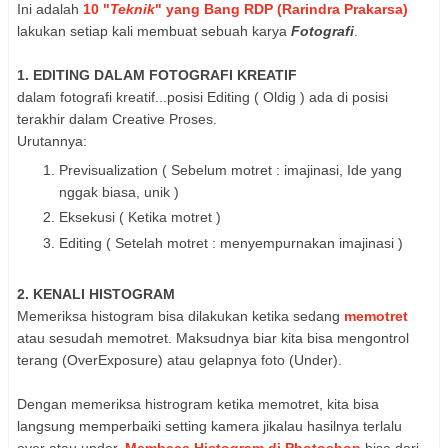
Ini adalah
10 "
Teknik
" yang Bang RDP (Rarindra Prakarsa)
lakukan setiap kali membuat sebuah karya
Fotografi
.
1. EDITING DALAM FOTOGRAFI KREATIF
dalam fotografi kreatif...posisi Editing ( Oldig ) ada di posisi
terakhir dalam Creative Proses.
Urutannya:
Previsualization ( Sebelum motret : imajinasi, Ide yang
nggak biasa, unik )
Eksekusi ( Ketika motret )
Editing ( Setelah motret : menyempurnakan imajinasi )
2. KENALI HISTOGRAM
Memeriksa histogram bisa dilakukan ketika sedang
memotret
atau sesudah memotret. Maksudnya biar kita bisa mengontrol
terang (OverExposure) atau gelapnya foto (Under).
Dengan memeriksa histrogram ketika memotret, kita bisa
langsung memperbaiki setting kamera jikalau hasilnya terlalu
over atau under.
Membaca Histogram di Photoshop
bisa dari