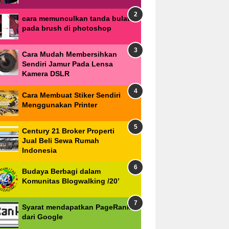
cara memunculkan tanda bulat
pada brush di photoshop
Cara Mudah Membersihkan
Sendiri Jamur Pada Lensa
Kamera DSLR
Cara Membuat Stiker Sendiri
Menggunakan Printer
Century 21 Broker Properti
Jual Beli Sewa Rumah
Indonesia
Budaya Berbagi dalam
Komunitas Blogwalking /20’
Syarat mendapatkan PageRank
dari Google