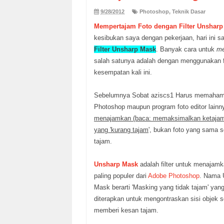
9/28/2012
Photoshop
,
Teknik Dasar
Mempertajam Foto dengan Filter Unsharp
kesibukan saya dengan pekerjaan, hari ini
Filter Unsharp Mask
. Banyak cara untuk
me
salah satunya adalah dengan menggunakan fi
kesempatan kali ini.
Sebelumnya Sobat aziscs1 Harus memaham
Photoshop maupun program foto editor lainn
menajamkan (baca: memaksimalkan ketajam
yang 'kurang tajam
', bukan foto yang sama se
tajam.
Unsharp Mask
adalah filter untuk menajamk
paling populer dari
Adobe Photoshop
. Nama 
Mask berarti 'Masking yang tidak tajam' yan
diterapkan untuk mengontraskan sisi objek 
memberi kesan tajam.