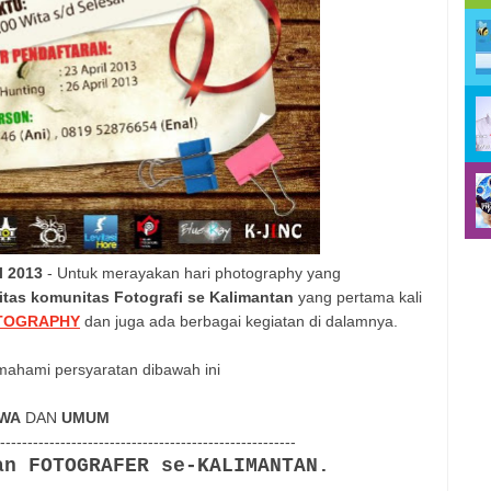
l 2013
- Untuk merayakan hari photography yang
as komunitas Fotografi se Kalimantan
yang pertama kali
OTOGRAPHY
dan juga ada berbagai kegiatan di dalamnya.
emahami persyaratan dibawah ini
WA
DAN
UMUM
------------------------------------------------------
an FOTOGRAFER
se-KALIMANTAN.