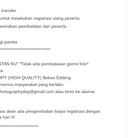
transfer.
untuk melakukan registrasi ulang peserta.
arenakan pembatalan dari peserta.
i panitia
=====================
TAN KU" *Tidak ada pembatasan genre foto*
si
OPY (HIGH QUALITY) Bebas Editting
n norma masyarakat yang berlaku
eophotographyday@gmail.com
atau kirim ke alamat
urasi akan ada pengembalian biaya registrasi dengan
 hari H
================