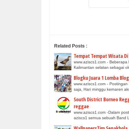
Related Posts :
Tempat Tempat Wisata Di
www.aziscs1.com - Beberapa ha
Kalimantan selatan sebagai o
Blogku Juara 1 Lomba Bl
www.aziscs1.com - Postingan
saja, Hari minggu kemaren ak
South District Borneo Reg
reggae
www.aziscs1.com -Dalam posti
aziscs1 semua sebuah Band L
WallpapersTim Sepakbola 