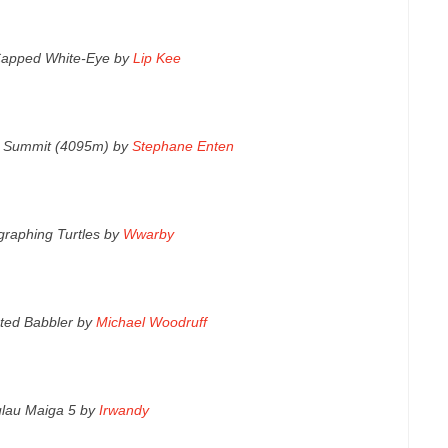
Capped White-Eye by
Lip Kee
u Summit (4095m) by
Stephane Enten
graphing Turtles by
Wwarby
ted Babbler by
Michael Woodruff
lau Maiga 5 by
Irwandy