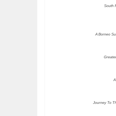
South 
A Borneo Su
Greate
A
Journey To T