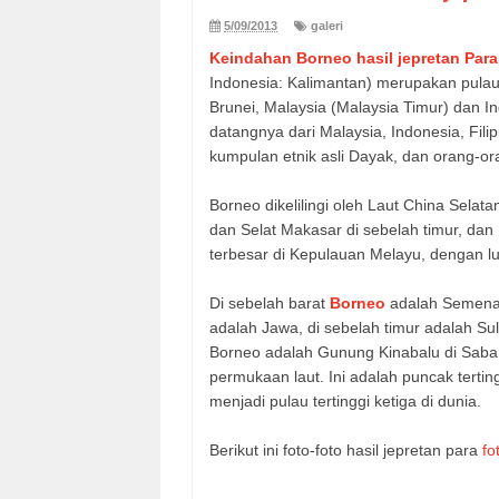
5/09/2013
galeri
Keindahan Borneo hasil jepretan Para
Indonesia: Kalimantan) merupakan pulau k
Brunei, Malaysia (Malaysia Timur) dan In
datangnya dari Malaysia, Indonesia, Fili
kumpulan etnik asli Dayak, dan orang-or
Borneo dikelilingi oleh Laut China Selatan
dan Selat Makasar di sebelah timur, dan 
terbesar di Kepulauan Melayu, dengan lu
Di sebelah barat
Borneo
adalah Semenan
adalah Jawa, di sebelah timur adalah Sula
Borneo adalah Gunung Kinabalu di Sabah
permukaan laut. Ini adalah puncak terti
menjadi pulau tertinggi ketiga di dunia.
Berikut ini foto-foto hasil jepretan para
fo