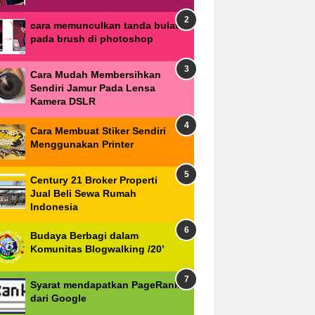
cara memunculkan tanda bulat
pada brush di photoshop
Cara Mudah Membersihkan
Sendiri Jamur Pada Lensa
Kamera DSLR
Cara Membuat Stiker Sendiri
Menggunakan Printer
Century 21 Broker Properti
Jual Beli Sewa Rumah
Indonesia
Budaya Berbagi dalam
Komunitas Blogwalking /20’
Syarat mendapatkan PageRank
dari Google