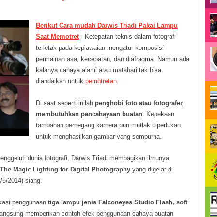
Berikut Cara mudah Darwis Triadi Pakai Lampu
Saat Memotret
- Ketepatan teknis dalam fotografi
terletak pada kepiawaian mengatur komposisi
permainan asa, kecepatan, dan diafragma. Namun ada
kalanya cahaya alami atau matahari tak bisa
diandalkan untuk
pemotretan
.
Di saat seperti inilah
penghobi foto atau fotografer
membutuhkan pencahayaan buatan
. Kepekaan
tambahan pemegang kamera pun mutlak diperlukan
untuk menghasilkan gambar yang sempurna.
ggeluti dunia fotografi, Darwis Triadi membagikan ilmunya
The Magic Lighting for Digital Photography
yang digelar di
/5/2014) siang.
likasi penggunaan
tiga lampu jenis Falconeyes Studio Flash, soft
 langsung memberikan contoh efek penggunaan cahaya buatan