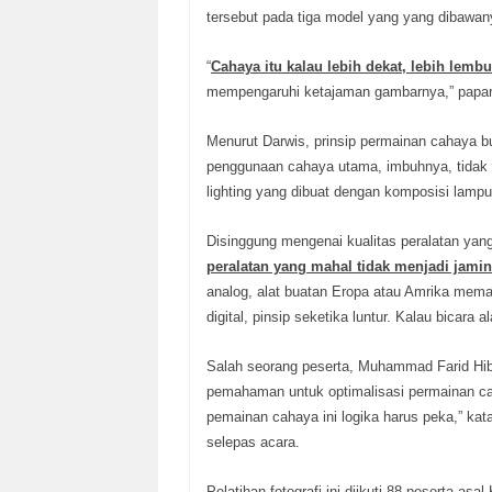
tersebut pada tiga model yang yang dibawan
“
Cahaya itu kalau lebih dekat, lebih lemb
mempengaruhi ketajaman gambarnya,” papar 
Menurut Darwis, prinsip permainan cahaya bu
penggunaan cahaya utama, imbuhnya, tidak 
lighting yang dibuat dengan komposisi lampu y
Disinggung mengenai kualitas peralatan yang 
peralatan yang mahal tidak menjadi jamin
analog, alat buatan Eropa atau Amrika mema
digital, pinsip seketika luntur. Kalau bicara 
Salah seorang peserta, Muhammad Farid Hib
pemahaman untuk optimalisasi permainan cah
pemainan cahaya ini logika harus peka,” kat
selepas acara.
Pelatihan fotografi ini diikuti 88 peserta a