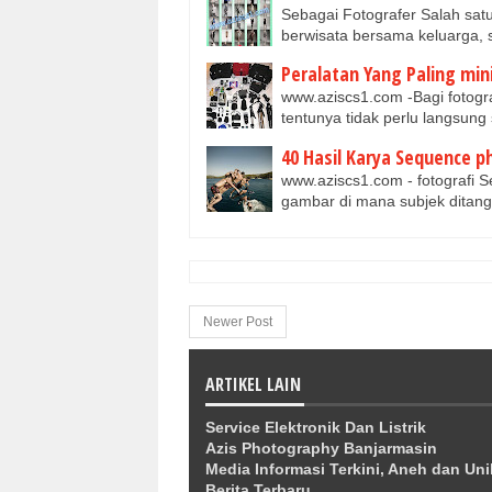
Sebagai Fotografer Salah satu
berwisata bersama keluarga,
Peralatan Yang Paling min
www.aziscs1.com -Bagi fotograf
tentunya tidak perlu langsun
40 Hasil Karya Sequence 
www.aziscs1.com - fotografi 
gambar di mana subjek ditan
Newer Post
ARTIKEL LAIN
Service Elektronik Dan Listrik
Azis Photography Banjarmasin
Media Informasi Terkini, Aneh dan Uni
Berita Terbaru