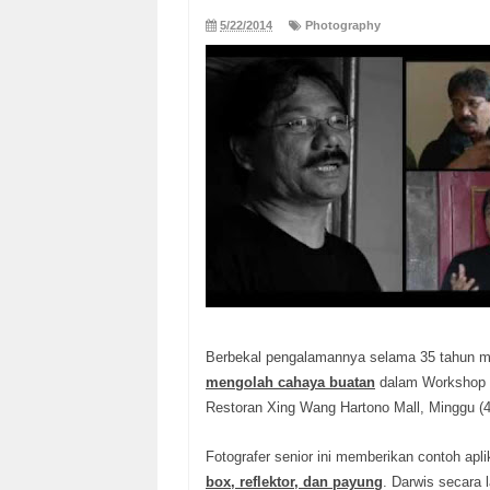
5/22/2014
Photography
Berbekal pengalamannya selama 35 tahun men
mengolah cahaya buatan
dalam Workshop
Restoran Xing Wang Hartono Mall, Minggu (4
Fotografer senior ini memberikan contoh ap
box, reflektor, dan payung
. Darwis secara