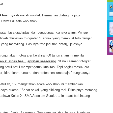
ya.
ut hasilnya di wajah model
. Permainan diafragma juga
Darwis di sela workshop.
atan bisa diadaptasi dari penggunaan cahaya alami. Prinsip
boleh dilupakan fotografer. “Banyak yang membuat foto dengan
ang menyilang. Hasilnya foto jadi flat [datar],” jelasnya.
digunakan, fotografer kelahiran 60 tahun silam ini menilai
an kualitas hasil jepretan seseorang
. “Kalau zaman fotografi
ng betul-betul mempengaruhi kualitas. Tapi begitu masuk era
alat, kita bicara tuntutan dan profesionalisme saja,” pungkasnya.
atullah, 16, mengatakan acara workshop ini memberikan
aya buatan. “Benar sekali yang dibilang tadi. Prinsipnya memang
a siswa Kelas XI SMA Assalam Surakarta ini, saat berbincang
sal Kudus, Jogja, Semarang, Temanggung, dan Jakarta. Kegiatan