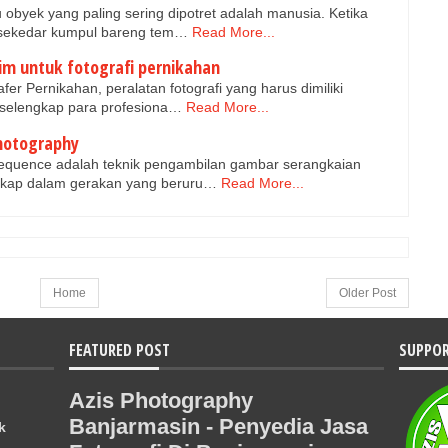
 obyek yang paling sering dipotret adalah manusia. Ketika
 sekedar kumpul bareng tem…
Read More...
im untuk fotografi pernikahan
er Pernikahan, peralatan fotografi yang harus dimiliki
g selengkap para profesiona…
Read More...
photography
Sequence adalah teknik pengambilan gambar serangkaian
gkap dalam gerakan yang beruru…
Read More...
Home
Older Post
FEATURED POST
SUPPOR
Azis Photography
Banjarmasin - Penyedia Jasa
k