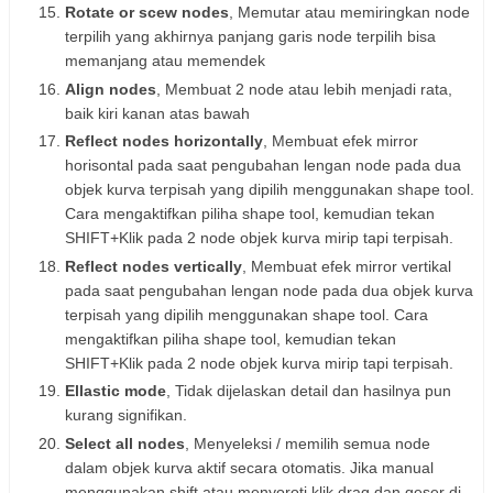
Rotate or scew nodes
, Memutar atau memiringkan node
terpilih yang akhirnya panjang garis node terpilih bisa
memanjang atau memendek
Align nodes
, Membuat 2 node atau lebih menjadi rata,
baik kiri kanan atas bawah
Reflect nodes horizontally
, Membuat efek mirror
horisontal pada saat pengubahan lengan node pada dua
objek kurva terpisah yang dipilih menggunakan shape tool.
Cara mengaktifkan piliha shape tool, kemudian tekan
SHIFT+Klik pada 2 node objek kurva mirip tapi terpisah.
Reflect nodes vertically
, Membuat efek mirror vertikal
pada saat pengubahan lengan node pada dua objek kurva
terpisah yang dipilih menggunakan shape tool. Cara
mengaktifkan piliha shape tool, kemudian tekan
SHIFT+Klik pada 2 node objek kurva mirip tapi terpisah.
Ellastic mode
, Tidak dijelaskan detail dan hasilnya pun
kurang signifikan.
Select all nodes
, Menyeleksi / memilih semua node
dalam objek kurva aktif secara otomatis. Jika manual
menggunakan shift atau menyoroti klik drag dan geser di