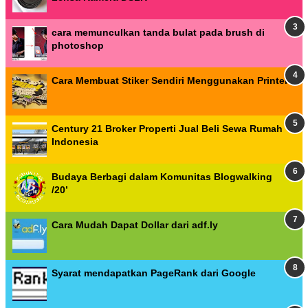
cara memunculkan tanda bulat pada brush di
photoshop
Cara Membuat Stiker Sendiri Menggunakan Printer
Century 21 Broker Properti Jual Beli Sewa Rumah
Indonesia
Budaya Berbagi dalam Komunitas Blogwalking
/20’
Cara Mudah Dapat Dollar dari adf.ly
Syarat mendapatkan PageRank dari Google