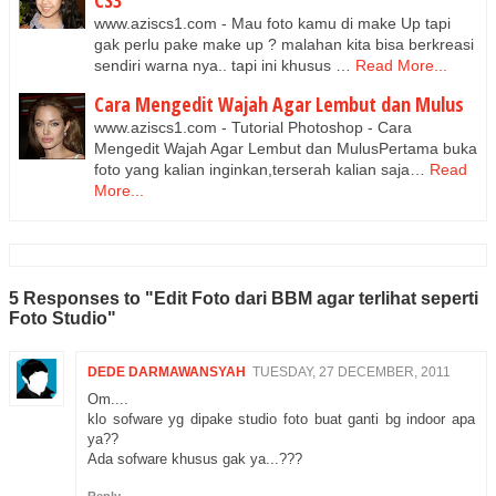
www.aziscs1.com - Mau foto kamu di make Up tapi
gak perlu pake make up ? malahan kita bisa berkreasi
sendiri warna nya.. tapi ini khusus …
Read More...
Cara Mengedit Wajah Agar Lembut dan Mulus
www.aziscs1.com - Tutorial Photoshop - Cara
Mengedit Wajah Agar Lembut dan MulusPertama buka
foto yang kalian inginkan,terserah kalian saja…
Read
More...
5 Responses to "Edit Foto dari BBM agar terlihat seperti
Foto Studio"
DEDE DARMAWANSYAH
TUESDAY, 27 DECEMBER, 2011
Om....
klo sofware yg dipake studio foto buat ganti bg indoor apa
ya??
Ada sofware khusus gak ya...???
Reply