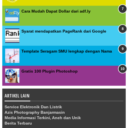
Cara Mudah Dapat Dollar dari adf.ly
Syarat mendapatkan PageRank dari Google
Template Seragam SMU lengkap dengan Nama
Gratis 100 Plugin Photoshop
ARTIKEL LAIN
Service Elektronik Dan Listrik
Azis Photography Banjarmasin
Media Informasi Terkini, Aneh dan Unik
Berita Terbaru